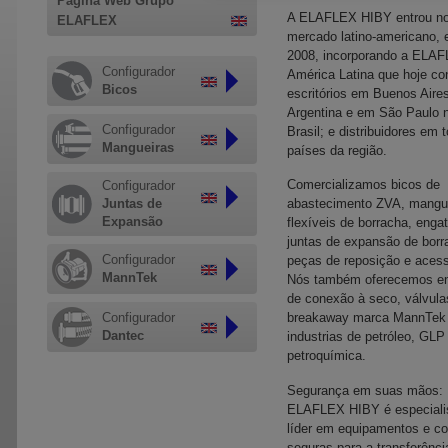
Página Web Grupo
A ELAFLEX HIBY entrou n
ELAFLEX
mercado latino-americano,
2008, incorporando a ELA
Configurador
América Latina que hoje c
Bicos
escritórios em Buenos Aire
Argentina e em São Paulo 
Configurador
Brasil; e distribuidores em 
Mangueiras
países da região.
Comercializamos bicos de
Configurador
Juntas de
abastecimento ZVA, mangu
Expansão
flexíveis de borracha, enga
juntas de expansão de borr
Configurador
peças de reposição e acess
MannTek
Nós também oferecemos e
de conexão à seco, válvula
Configurador
breakaway marca MannTek 
Dantec
industrias de petróleo, GLP
petroquímica.
Segurança em suas mãos:
ELAFLEX HIBY é especiali
líder em equipamentos e c
seguras para a transferênci