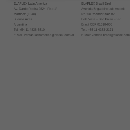
ELAFLEX Latin America
ELAFLEX Brasil Eireli
Av. Dardo Rocha 2524, Piso 1°
Avenida Brigadeiro Luis Antonio
Martinez (1640)
Nº 300 8º andar sala 82
Buenos Aires
Bela Vista – São Paulo – SP
Argentina
Brasil CEP 01318-903
Tel: +54 11 4836-3510
Tel.: +55 11 4153-2171
E-Mail:
ventas.latinamerica@elaflex.com.ar
E-Mail:
vendas.brasil@elaflex.com